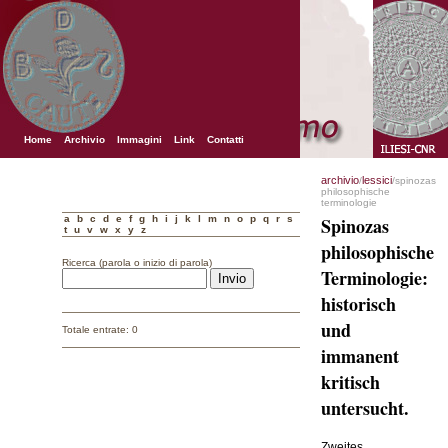
Home
Archivio
Immagini
Link
Contatti
archivio
lessici
/
/spinozas
philosophische
terminologie
a
b
c
d
e
f
g
h
i
j
k
l
m
n
o
p
q
r
s
Spinozas
t
u
v
w
x
y
z
philosophische
Ricerca (parola o inizio di parola)
Terminologie:
historisch
und
Totale entrate: 0
immanent
kritisch
untersucht.
Zweites