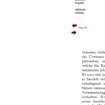
Kapitel
-
attributa
infinita
Pag. 55