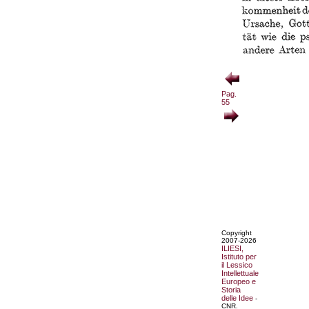
Pag.
55
Copyright
2007-2026
ILIESI,
Istituto per
il Lessico
Intellettuale
Europeo e
Storia
delle Idee
-
CNR.