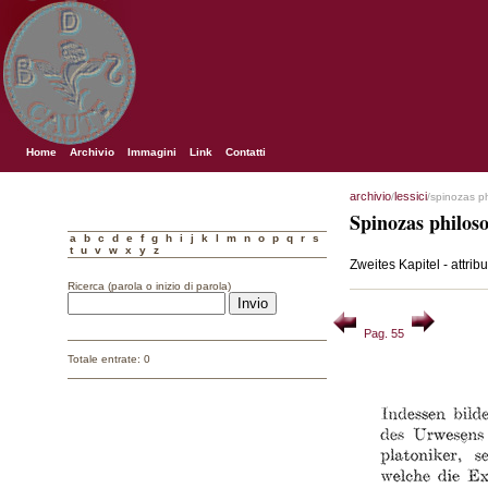
Home
Archivio
Immagini
Link
Contatti
archivio
lessici
/
/spinozas p
Spinozas philos
a
b
c
d
e
f
g
h
i
j
k
l
m
n
o
p
q
r
s
t
u
v
w
x
y
z
Zweites Kapitel - attribu
Ricerca (parola o inizio di parola)
Pag. 55
Totale entrate: 0