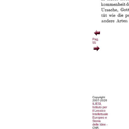
Pag.
55
Copyright
2007-2026
ILIESI,
Istituto per
il Lessico
Intellettuale
Europeo e
Storia
delle Idee
-
CNR.