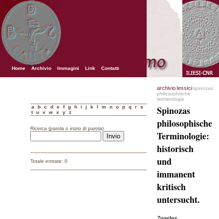
Home
Archivio
Immagini
Link
Contatti
archivio
lessici
/
/spinozas
philosophische
terminologie
a
b
c
d
e
f
g
h
i
j
k
l
m
n
o
p
q
r
s
Spinozas
t
u
v
w
x
y
z
philosophische
Ricerca (parola o inizio di parola)
Terminologie:
historisch
und
Totale entrate: 0
immanent
kritisch
untersucht.
Zweites