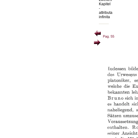
Kapitel
-
attributa
infinita
Pag. 55