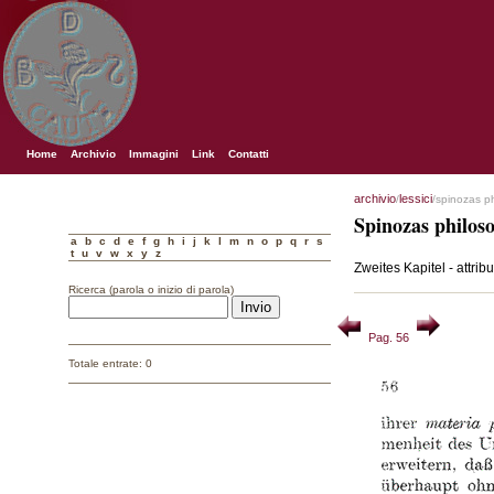
Home
Archivio
Immagini
Link
Contatti
archivio
lessici
/
/spinozas p
Spinozas philos
a
b
c
d
e
f
g
h
i
j
k
l
m
n
o
p
q
r
s
t
u
v
w
x
y
z
Zweites Kapitel - attribu
Ricerca (parola o inizio di parola)
Pag. 56
Totale entrate: 0