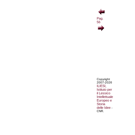
Pag.
56
Copyright
2007-2026
ILIESI,
Istituto per
il Lessico
Intellettuale
Europeo e
Storia
delle Idee
-
CNR.