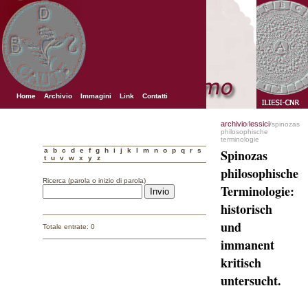
Home
Archivio
Immagini
Link
Contatti
archivio
lessici
/
/spinozas
philosophische
terminologie
a
b
c
d
e
f
g
h
i
j
k
l
m
n
o
p
q
r
s
Spinozas
t
u
v
w
x
y
z
philosophische
Ricerca (parola o inizio di parola)
Terminologie:
historisch
und
Totale entrate: 0
immanent
kritisch
untersucht.