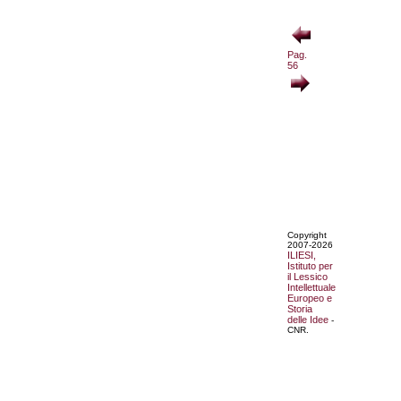
Pag.
56
Copyright
2007-2026
ILIESI,
Istituto per
il Lessico
Intellettuale
Europeo e
Storia
delle Idee
-
CNR.