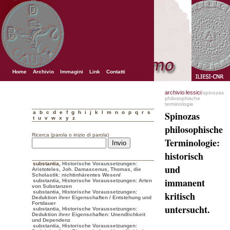
Home
Archivio
Immagini
Link
Contatti
archivio
lessici
/
/spinozas
philosophische
terminologie
a
b
c
d
e
f
g
h
i
j
k
l
m
n
o
p
q
r
s
Spinozas
t
u
v
w
x
y
z
philosophische
Ricerca (parola o inizio di parola)
Terminologie:
historisch
substantia
,
Historische Voraussetzungen:
und
Aristoteles, Joh. Damascenus, Thomas, die
Scholastik: nichtinhärentes Wesen
/
immanent
substantia, Historische Voraussetzungen: Arten
von Substanzen
substantia, Historische Voraussetzungen:
kritisch
Deduktion ihrer Eigenschaften / Entstehung und
Fortdauer
untersucht.
substantia, Historische Voraussetzungen:
Deduktion ihrer Eigenschaften: Unendlichkeit
und Dependenz
substantia, Historische Voraussetzungen: