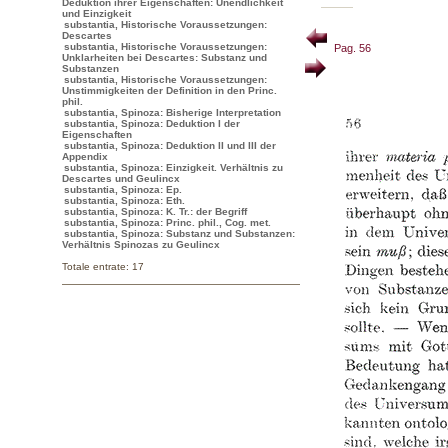
Deduktion ihrer Eigenschaften: Unendlichkeit
und Einzigkeit
substantia, Historische Voraussetzungen:
Descartes
substantia, Historische Voraussetzungen:
Pag. 56
Unklarheiten bei Descartes: Substanz und
Substanzen
substantia, Historische Voraussetzungen:
Unstimmigkeiten der Definition in den Princ.
phil.
substantia, Spinoza: Bisherige Interpretation
substantia, Spinoza: Deduktion I der
Eigenschaften
substantia, Spinoza: Deduktion II und III der
Appendix
substantia, Spinoza: Einzigkeit. Verhältnis zu
Descartes und Geulincx
substantia, Spinoza: Ep.
substantia, Spinoza: Eth.
substantia, Spinoza: K. Tr.: der Begriff
substantia, Spinoza: Princ. phil., Cog. met.
substantia, Spinoza: Substanz und Substanzen:
Verhältnis Spinozas zu Geulincx
Totale entrate: 17