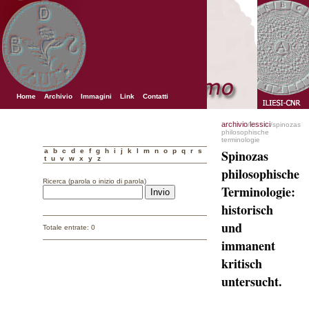
Home
Archivio
Immagini
Link
Contatti
archivio
lessici
/
/spinozas
philosophische
terminologie
a
b
c
d
e
f
g
h
i
j
k
l
m
n
o
p
q
r
s
Spinozas
t
u
v
w
x
y
z
philosophische
Ricerca (parola o inizio di parola)
Terminologie:
historisch
und
Totale entrate: 0
immanent
kritisch
untersucht.