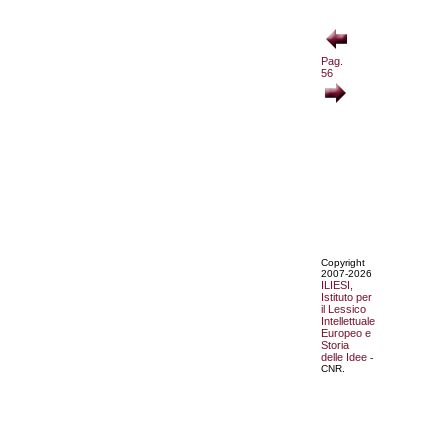
Pag.
56
Copyright
2007-2026
ILIESI,
Istituto per
il Lessico
Intellettuale
Europeo e
Storia
delle Idee
-
CNR.