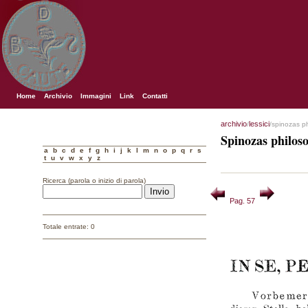
Home
Archivio
Immagini
Link
Contatti
archivio
lessici
/
/spinozas p
Spinozas philos
a
b
c
d
e
f
g
h
i
j
k
l
m
n
o
p
q
r
s
t
u
v
w
x
y
z
Ricerca (parola o inizio di parola)
Pag. 57
Totale entrate: 0