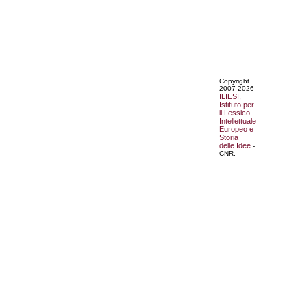
Copyright
2007-2026
ILIESI,
Istituto per
il Lessico
Intellettuale
Europeo e
Storia
delle Idee
-
CNR.