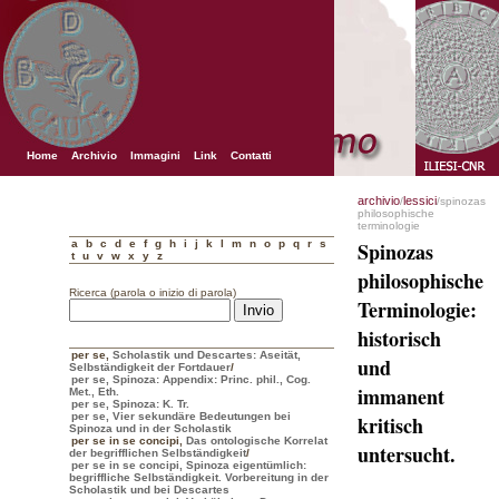
Home
Archivio
Immagini
Link
Contatti
archivio
lessici
/
/spinozas
philosophische
terminologie
a
b
c
d
e
f
g
h
i
j
k
l
m
n
o
p
q
r
s
Spinozas
t
u
v
w
x
y
z
philosophische
Ricerca (parola o inizio di parola)
Terminologie:
historisch
per se
,
Scholastik und Descartes: Aseität,
und
Selbständigkeit der Fortdauer
/
per se, Spinoza: Appendix: Princ. phil., Cog.
immanent
Met., Eth.
per se, Spinoza: K. Tr.
per se, Vier sekundäre Bedeutungen bei
kritisch
Spinoza und in der Scholastik
per se in se concipi
,
Das ontologische Korrelat
untersucht.
der begrifflichen Selbständigkeit
/
per se in se concipi, Spinoza eigentümlich:
begriffliche Selbständigkeit. Vorbereitung in der
Scholastik und bei Descartes