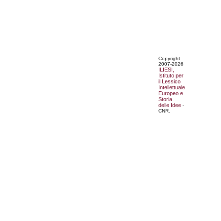
Copyright
2007-2026
ILIESI,
Istituto per
il Lessico
Intellettuale
Europeo e
Storia
delle Idee
-
CNR.