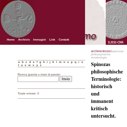
Home
Archivio
Immagini
Link
Contatti
archivio
lessici
/
/spinozas
philosophische
terminologie
a
b
c
d
e
f
g
h
i
j
k
l
m
n
o
p
q
r
s
Spinozas
t
u
v
w
x
y
z
philosophische
Ricerca (parola o inizio di parola)
Terminologie:
historisch
und
Totale entrate: 0
immanent
kritisch
untersucht.