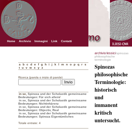
Home
Archivio
Immagini
Link
Contatti
archivio
lessici
/
/spinozas
philosophische
terminologie
a
b
c
d
e
f
g
h
i
j
k
l
m
n
o
p
q
r
s
Spinozas
t
u
v
w
x
y
z
philosophische
Ricerca (parola o inizio di parola)
Terminologie:
historisch
in se
,
Spinoza und der Scholastik gemeinsame
und
Bedeutungen: Für sich allein
/
in se, Spinoza und der Scholastik gemeinsame
immanent
Bedeutungen: Nichtinhärenz
in se, Spinoza und der Scholastik gemeinsame
Bedeutungen: Objectiv, Real
kritisch
in se, Spinoza und der Scholastik gemeinsame
Bedeutungen: Spinoza Eigentümliches
untersucht.
Totale entrate: 4