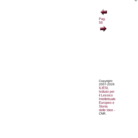
Pag.
58
Copyright
2007-2026
ILIESI,
Istituto per
il Lessico
Intellettuale
Europeo e
Storia
delle Idee
-
CNR.