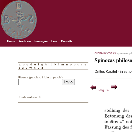
Home
Archivio
Immagini
Link
Contatti
archivio
lessici
/
/spinozas p
Spinozas philos
a
b
c
d
e
f
g
h
i
j
k
l
m
n
o
p
q
r
s
t
u
v
w
x
y
z
Drittes Kapitel - in se, 
Ricerca (parola o inizio di parola)
Pag. 59
Totale entrate: 0