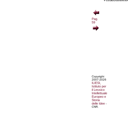
Pag.
59
Copyright
2007-2026
ILIESI,
Istituto per
il Lessico
Intellettuale
Europeo e
Storia
delle Idee
-
CNR.