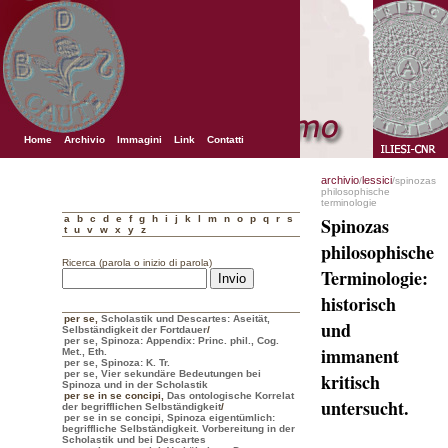
Home
Archivio
Immagini
Link
Contatti
archivio
lessici
/
/spinozas
philosophische
terminologie
a
b
c
d
e
f
g
h
i
j
k
l
m
n
o
p
q
r
s
Spinozas
t
u
v
w
x
y
z
philosophische
Ricerca (parola o inizio di parola)
Terminologie:
historisch
per se
,
Scholastik und Descartes: Aseität,
und
Selbständigkeit der Fortdauer
/
per se, Spinoza: Appendix: Princ. phil., Cog.
immanent
Met., Eth.
per se, Spinoza: K. Tr.
per se, Vier sekundäre Bedeutungen bei
kritisch
Spinoza und in der Scholastik
per se in se concipi
,
Das ontologische Korrelat
untersucht.
der begrifflichen Selbständigkeit
/
per se in se concipi, Spinoza eigentümlich:
begriffliche Selbständigkeit. Vorbereitung in der
Scholastik und bei Descartes