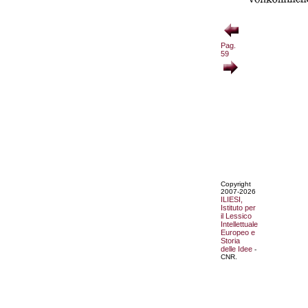
Pag.
59
Copyright
2007-2026
ILIESI,
Istituto per
il Lessico
Intellettuale
Europeo e
Storia
delle Idee
-
CNR.