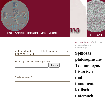
Home
Archivio
Immagini
Link
Contatti
archivio
lessici
/
/spinozas
philosophische
terminologie
a
b
c
d
e
f
g
h
i
j
k
l
m
n
o
p
q
r
s
Spinozas
t
u
v
w
x
y
z
philosophische
Ricerca (parola o inizio di parola)
Terminologie:
historisch
und
Totale entrate: 0
immanent
kritisch
untersucht.