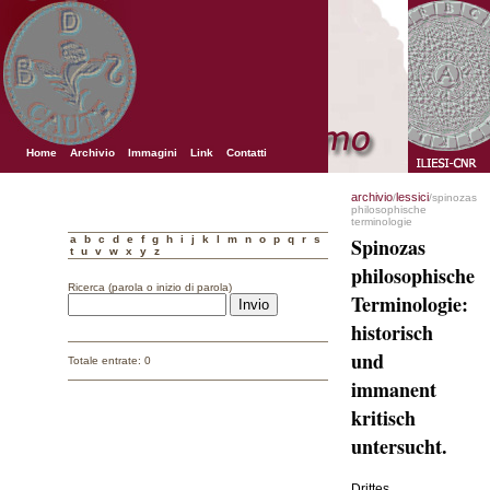
Home
Archivio
Immagini
Link
Contatti
archivio
lessici
/
/spinozas
philosophische
terminologie
a
b
c
d
e
f
g
h
i
j
k
l
m
n
o
p
q
r
s
Spinozas
t
u
v
w
x
y
z
philosophische
Ricerca (parola o inizio di parola)
Terminologie:
historisch
und
Totale entrate: 0
immanent
kritisch
untersucht.
Drittes