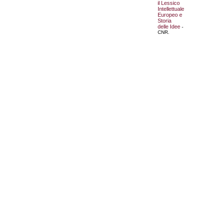
il Lessico
Intellettuale
Europeo e
Storia
delle Idee
-
CNR.