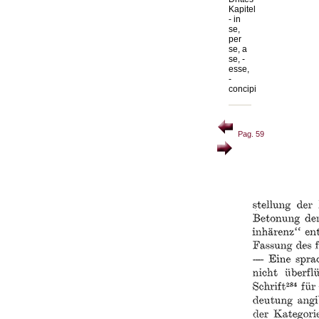
Kapitel
- in
se,
per
se, a
se, -
esse,
-
concipi
Pag. 59