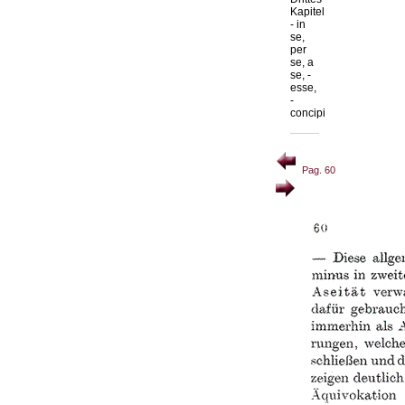
Kapitel
- in
se,
per
se, a
se, -
esse,
-
concipi
Pag. 60