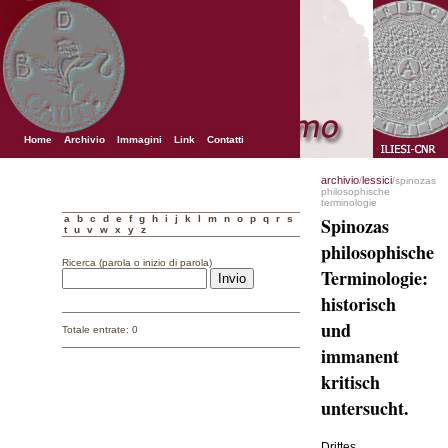
Home
Archivio
Immagini
Link
Contatti
archivio
lessici
/
/spinozas
philosophische
terminologie
a
b
c
d
e
f
g
h
i
j
k
l
m
n
o
p
q
r
s
Spinozas
t
u
v
w
x
y
z
philosophische
Ricerca (parola o inizio di parola)
Terminologie:
historisch
und
Totale entrate: 0
immanent
kritisch
untersucht.
Drittes