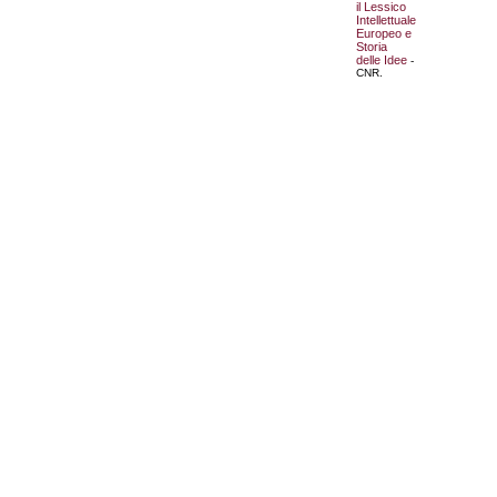
il Lessico
Intellettuale
Europeo e
Storia
delle Idee
-
CNR.