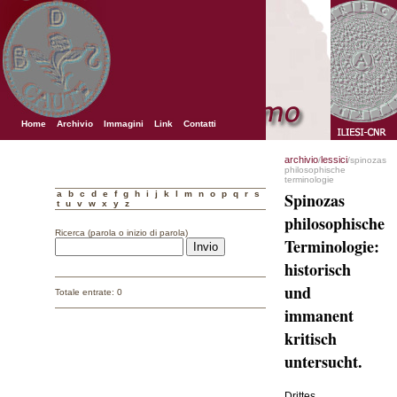
Home
Archivio
Immagini
Link
Contatti
archivio
lessici
/
/spinozas
philosophische
terminologie
a
b
c
d
e
f
g
h
i
j
k
l
m
n
o
p
q
r
s
Spinozas
t
u
v
w
x
y
z
philosophische
Ricerca (parola o inizio di parola)
Terminologie:
historisch
und
Totale entrate: 0
immanent
kritisch
untersucht.
Drittes