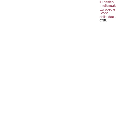
il Lessico
Intellettuale
Europeo e
Storia
delle Idee
-
CNR.