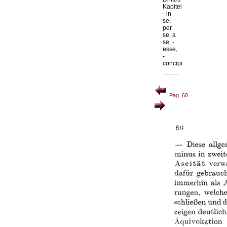
Kapitel
- in
se,
per
se, a
se, -
esse,
-
concipi
Pag. 60