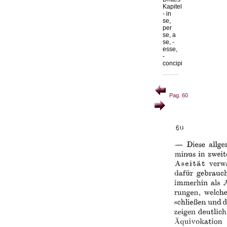
Kapitel
- in
se,
per
se, a
se, -
esse,
-
concipi
Pag. 60