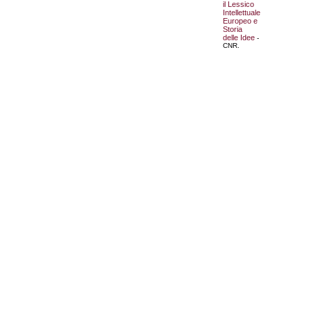
il Lessico
Intellettuale
Europeo e
Storia
delle Idee
-
CNR.