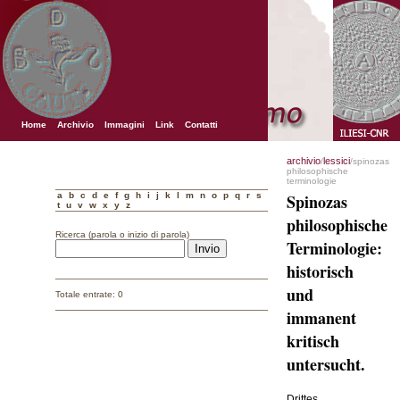
Home
Archivio
Immagini
Link
Contatti
archivio
lessici
/
/spinozas
philosophische
terminologie
a
b
c
d
e
f
g
h
i
j
k
l
m
n
o
p
q
r
s
Spinozas
t
u
v
w
x
y
z
philosophische
Ricerca (parola o inizio di parola)
Terminologie:
historisch
und
Totale entrate: 0
immanent
kritisch
untersucht.
Drittes