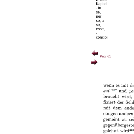
Kapitel
- in
se,
per
se, a
se, -
esse,
-
concipi
Pag. 61