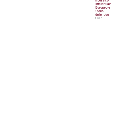
il Lessico
Intellettuale
Europeo e
Storia
delle Idee
-
CNR.