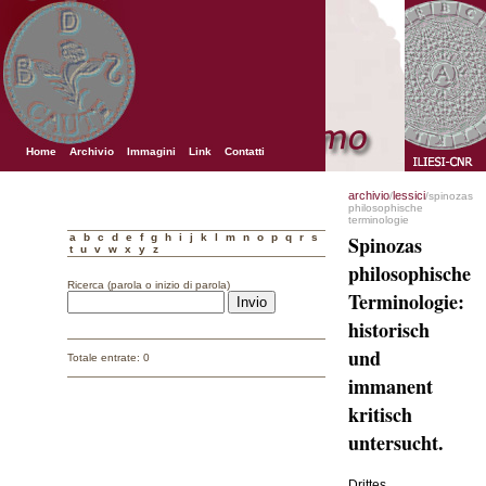
Home
Archivio
Immagini
Link
Contatti
archivio
lessici
/
/spinozas
philosophische
terminologie
a
b
c
d
e
f
g
h
i
j
k
l
m
n
o
p
q
r
s
Spinozas
t
u
v
w
x
y
z
philosophische
Ricerca (parola o inizio di parola)
Terminologie:
historisch
und
Totale entrate: 0
immanent
kritisch
untersucht.
Drittes