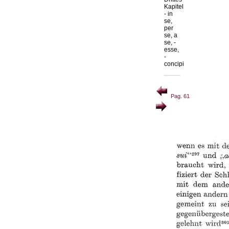
Kapitel
- in
se,
per
se, a
se, -
esse,
-
concipi
Pag. 61