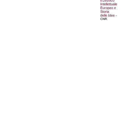
il Lessico
Intellettuale
Europeo e
Storia
delle Idee
-
CNR.