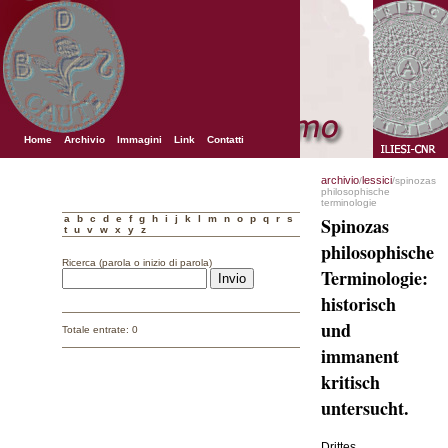
Home
Archivio
Immagini
Link
Contatti
archivio
lessici
/
/spinozas
philosophische
terminologie
a
b
c
d
e
f
g
h
i
j
k
l
m
n
o
p
q
r
s
Spinozas
t
u
v
w
x
y
z
philosophische
Ricerca (parola o inizio di parola)
Terminologie:
historisch
und
Totale entrate: 0
immanent
kritisch
untersucht.
Drittes