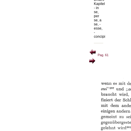
Kapitel
- in
se,
per
se, a
se, -
esse,
-
concipi
Pag. 61