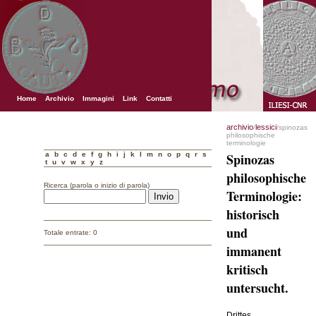
Home
Archivio
Immagini
Link
Contatti
archivio
lessici
/
/spinozas
philosophische
terminologie
a
b
c
d
e
f
g
h
i
j
k
l
m
n
o
p
q
r
s
Spinozas
t
u
v
w
x
y
z
philosophische
Ricerca (parola o inizio di parola)
Terminologie:
historisch
und
Totale entrate: 0
immanent
kritisch
untersucht.
Drittes