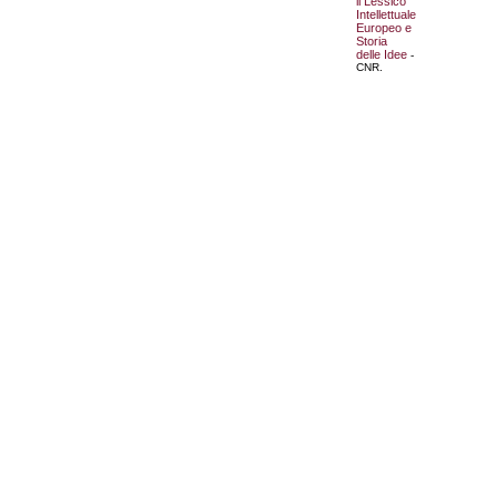
il Lessico
Intellettuale
Europeo e
Storia
delle Idee
-
CNR.