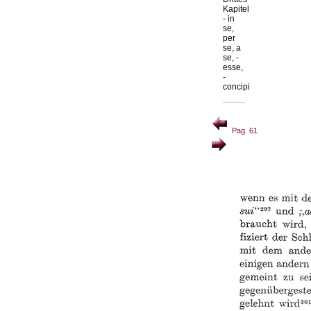
Kapitel
- in
se,
per
se, a
se, -
esse,
-
concipi
Pag. 61