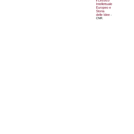
il Lessico
Intellettuale
Europeo e
Storia
delle Idee
-
CNR.