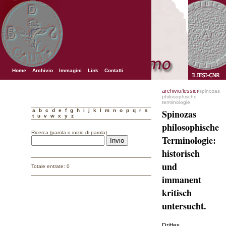
Home
Archivio
Immagini
Link
Contatti
archivio
lessici
/
/spinozas
philosophische
terminologie
a
b
c
d
e
f
g
h
i
j
k
l
m
n
o
p
q
r
s
Spinozas
t
u
v
w
x
y
z
philosophische
Ricerca (parola o inizio di parola)
Terminologie:
historisch
und
Totale entrate: 0
immanent
kritisch
untersucht.
Drittes