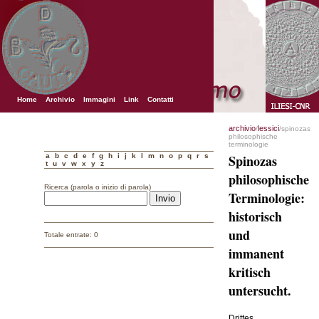
Home
Archivio
Immagini
Link
Contatti
archivio
lessici
/
/spinozas
philosophische
terminologie
a
b
c
d
e
f
g
h
i
j
k
l
m
n
o
p
q
r
s
Spinozas
t
u
v
w
x
y
z
philosophische
Ricerca (parola o inizio di parola)
Terminologie:
historisch
und
Totale entrate: 0
immanent
kritisch
untersucht.
Drittes