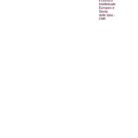
il Lessico
Intellettuale
Europeo e
Storia
delle Idee
-
CNR.