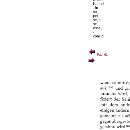
Kapitel
- in
se,
per
se, a
se, -
esse,
-
concipi
Pag. 61