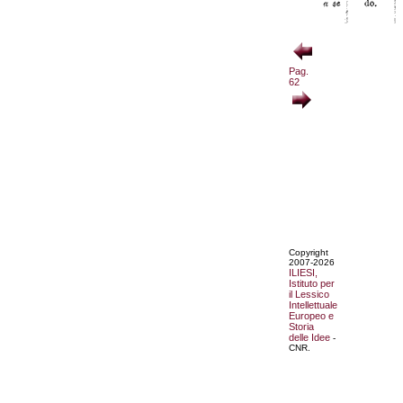
Pag.
62
Copyright
2007-2026
ILIESI,
Istituto per
il Lessico
Intellettuale
Europeo e
Storia
delle Idee
-
CNR.