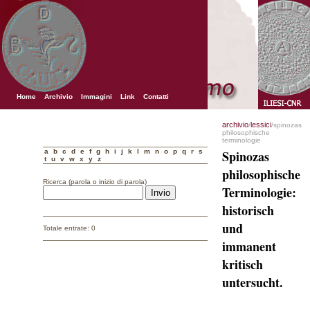
Home
Archivio
Immagini
Link
Contatti
archivio
lessici
/
/spinozas
philosophische
terminologie
a
b
c
d
e
f
g
h
i
j
k
l
m
n
o
p
q
r
s
Spinozas
t
u
v
w
x
y
z
philosophische
Ricerca (parola o inizio di parola)
Terminologie:
historisch
und
Totale entrate: 0
immanent
kritisch
untersucht.