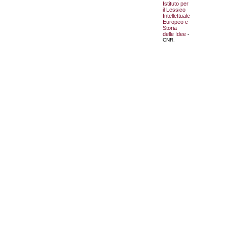
Istituto per
il Lessico
Intellettuale
Europeo e
Storia
delle Idee
-
CNR.