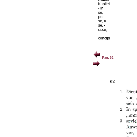
Kapitel
- in
se,
per
se, a
se, -
esse,
-
concipi
Pag. 62