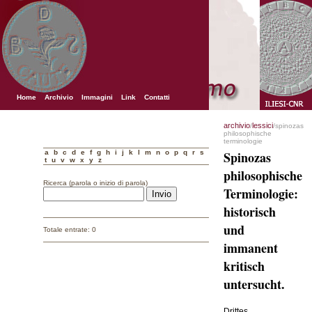
Home
Archivio
Immagini
Link
Contatti
archivio
lessici
/
/spinozas
philosophische
terminologie
a
b
c
d
e
f
g
h
i
j
k
l
m
n
o
p
q
r
s
Spinozas
t
u
v
w
x
y
z
philosophische
Ricerca (parola o inizio di parola)
Terminologie:
historisch
und
Totale entrate: 0
immanent
kritisch
untersucht.
Drittes