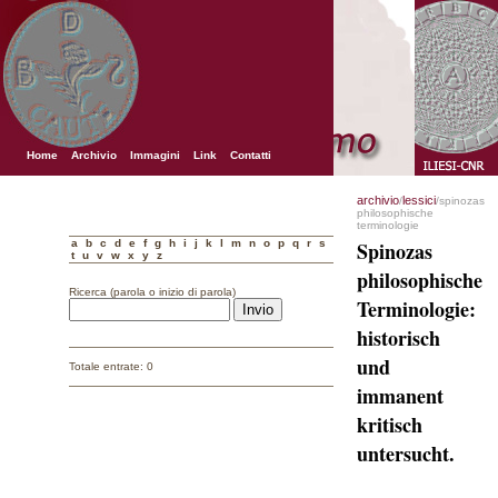
Home
Archivio
Immagini
Link
Contatti
archivio
lessici
/
/spinozas
philosophische
terminologie
a
b
c
d
e
f
g
h
i
j
k
l
m
n
o
p
q
r
s
Spinozas
t
u
v
w
x
y
z
philosophische
Ricerca (parola o inizio di parola)
Terminologie:
historisch
und
Totale entrate: 0
immanent
kritisch
untersucht.