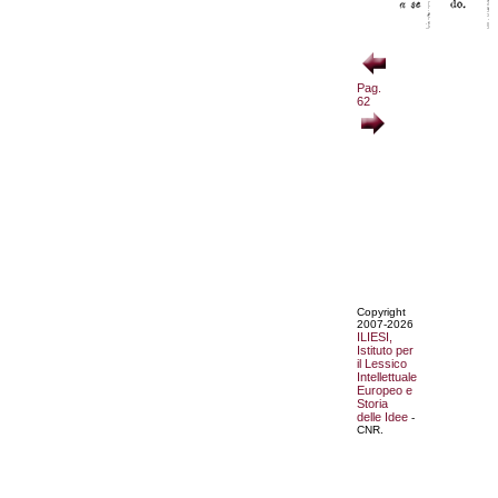
Pag.
62
Copyright
2007-2026
ILIESI,
Istituto per
il Lessico
Intellettuale
Europeo e
Storia
delle Idee
-
CNR.