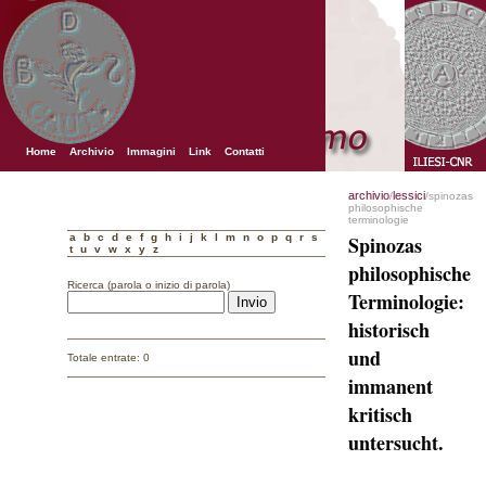
Home
Archivio
Immagini
Link
Contatti
archivio
lessici
/
/spinozas
philosophische
terminologie
a
b
c
d
e
f
g
h
i
j
k
l
m
n
o
p
q
r
s
Spinozas
t
u
v
w
x
y
z
philosophische
Ricerca (parola o inizio di parola)
Terminologie:
historisch
und
Totale entrate: 0
immanent
kritisch
untersucht.