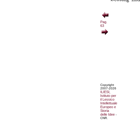
Pag.
63
Copyright
2007-2026
ILIESI,
Istituto per
il Lessico
Intellettuale
Europeo e
Storia
delle Idee
-
CNR.