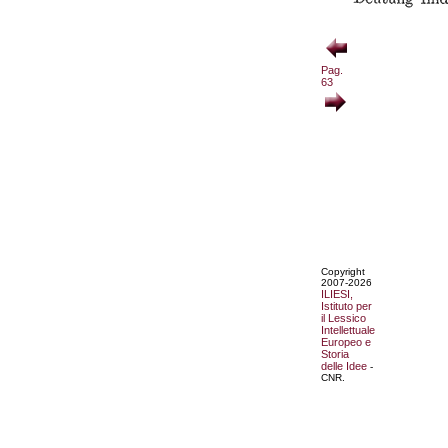
Pag.
63
Copyright
2007-2026
ILIESI,
Istituto per
il Lessico
Intellettuale
Europeo e
Storia
delle Idee
-
CNR.