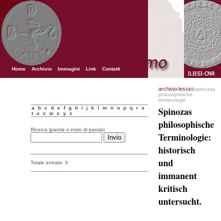
Home
Archivio
Immagini
Link
Contatti
archivio
lessici
/
/spinozas
philosophische
terminologie
a
b
c
d
e
f
g
h
i
j
k
l
m
n
o
p
q
r
s
Spinozas
t
u
v
w
x
y
z
philosophische
Ricerca (parola o inizio di parola)
Terminologie:
historisch
und
Totale entrate: 0
immanent
kritisch
untersucht.