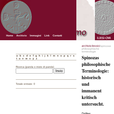
Home
Archivio
Immagini
Link
Contatti
archivio
lessici
/
/spinozas
philosophische
terminologie
a
b
c
d
e
f
g
h
i
j
k
l
m
n
o
p
q
r
s
Spinozas
t
u
v
w
x
y
z
philosophische
Ricerca (parola o inizio di parola)
Terminologie:
historisch
und
Totale entrate: 0
immanent
kritisch
untersucht.
Drittes