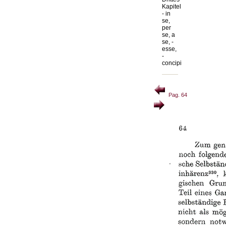
Kapitel
- in
se,
per
se, a
se, -
esse,
-
concipi
Pag. 64