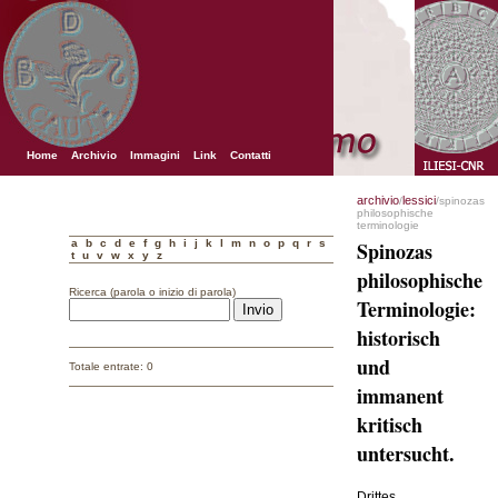
Home
Archivio
Immagini
Link
Contatti
archivio
lessici
/
/spinozas
philosophische
terminologie
a
b
c
d
e
f
g
h
i
j
k
l
m
n
o
p
q
r
s
Spinozas
t
u
v
w
x
y
z
philosophische
Ricerca (parola o inizio di parola)
Terminologie:
historisch
und
Totale entrate: 0
immanent
kritisch
untersucht.
Drittes