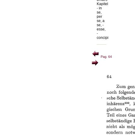
Kapitel
- in
se,
per
se, a
se, -
esse,
-
concipi
Pag. 64