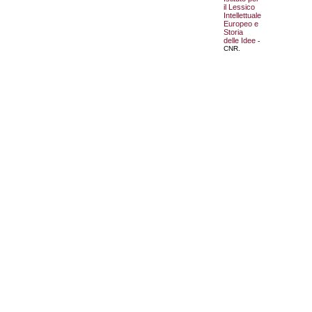
il Lessico
Intellettuale
Europeo e
Storia
delle Idee
-
CNR.