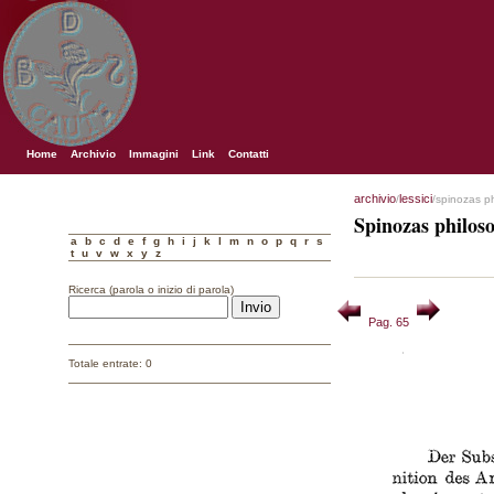
Home
Archivio
Immagini
Link
Contatti
archivio
lessici
/
/spinozas p
Spinozas philos
a
b
c
d
e
f
g
h
i
j
k
l
m
n
o
p
q
r
s
t
u
v
w
x
y
z
Ricerca (parola o inizio di parola)
Pag. 65
Totale entrate: 0