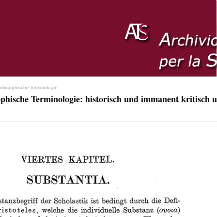
hilosophische terminologie
ophische Terminologie: historisch und immanent kritisch u