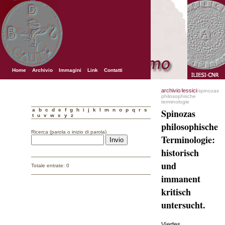
Home
Archivio
Immagini
Link
Contatti
archivio
lessici
/
/spinozas
philosophische
terminologie
a
b
c
d
e
f
g
h
i
j
k
l
m
n
o
p
q
r
s
Spinozas
t
u
v
w
x
y
z
philosophische
Ricerca (parola o inizio di parola)
Terminologie:
historisch
und
Totale entrate: 0
immanent
kritisch
untersucht.
Viertes