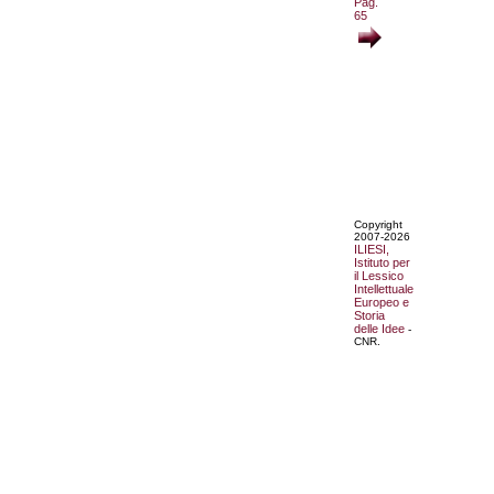
Pag.
65
Copyright
2007-2026
ILIESI,
Istituto per
il Lessico
Intellettuale
Europeo e
Storia
delle Idee
-
CNR.