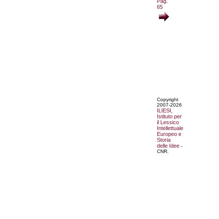
Pag.
65
Copyright
2007-2026
ILIESI,
Istituto per
il Lessico
Intellettuale
Europeo e
Storia
delle Idee
-
CNR.