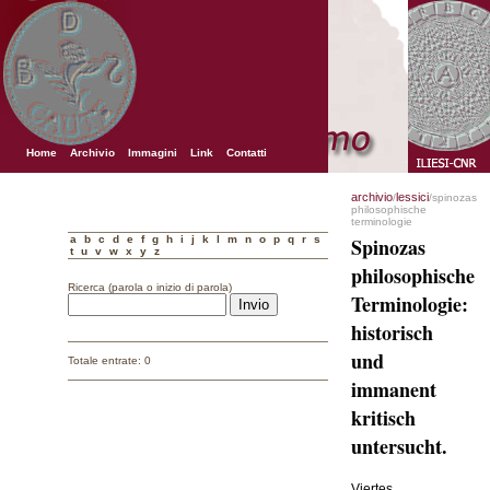
Home
Archivio
Immagini
Link
Contatti
archivio
lessici
/
/spinozas
philosophische
terminologie
a
b
c
d
e
f
g
h
i
j
k
l
m
n
o
p
q
r
s
Spinozas
t
u
v
w
x
y
z
philosophische
Ricerca (parola o inizio di parola)
Terminologie:
historisch
und
Totale entrate: 0
immanent
kritisch
untersucht.
Viertes