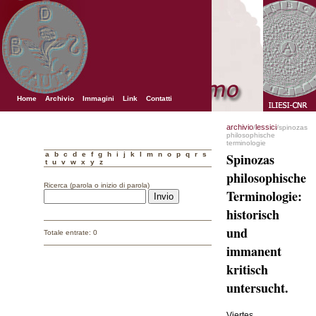
Home
Archivio
Immagini
Link
Contatti
archivio
lessici
/
/spinozas
philosophische
terminologie
a
b
c
d
e
f
g
h
i
j
k
l
m
n
o
p
q
r
s
Spinozas
t
u
v
w
x
y
z
philosophische
Ricerca (parola o inizio di parola)
Terminologie:
historisch
und
Totale entrate: 0
immanent
kritisch
untersucht.
Viertes