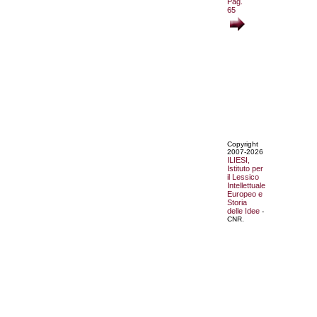
Pag.
65
Copyright
2007-2026
ILIESI,
Istituto per
il Lessico
Intellettuale
Europeo e
Storia
delle Idee
-
CNR.