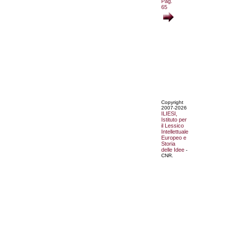
Pag.
65
Copyright
2007-2026
ILIESI,
Istituto per
il Lessico
Intellettuale
Europeo e
Storia
delle Idee
-
CNR.