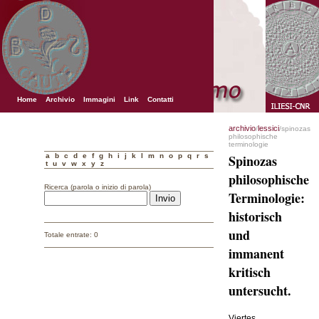
Home
Archivio
Immagini
Link
Contatti
archivio
lessici
/
/spinozas
philosophische
terminologie
a
b
c
d
e
f
g
h
i
j
k
l
m
n
o
p
q
r
s
Spinozas
t
u
v
w
x
y
z
philosophische
Ricerca (parola o inizio di parola)
Terminologie:
historisch
und
Totale entrate: 0
immanent
kritisch
untersucht.
Viertes