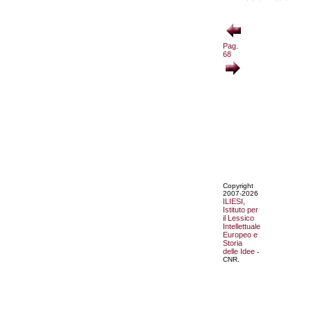
Pag.
68
Copyright
2007-2026
ILIESI,
Istituto per
il Lessico
Intellettuale
Europeo e
Storia
delle Idee
-
CNR.