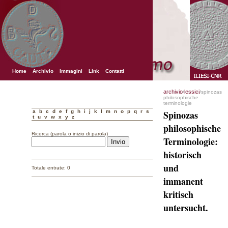
Home
Archivio
Immagini
Link
Contatti
archivio
lessici
/
/spinozas
philosophische
terminologie
a
b
c
d
e
f
g
h
i
j
k
l
m
n
o
p
q
r
s
Spinozas
t
u
v
w
x
y
z
philosophische
Ricerca (parola o inizio di parola)
Terminologie:
historisch
und
Totale entrate: 0
immanent
kritisch
untersucht.