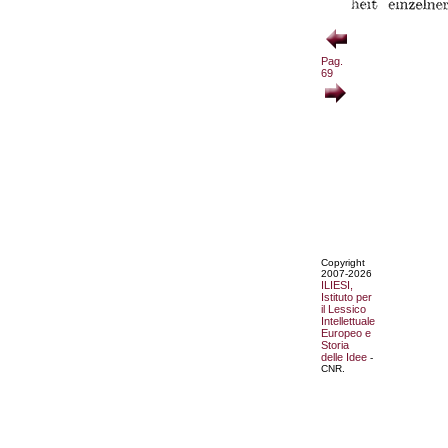
Pag.
69
Copyright
2007-2026
ILIESI,
Istituto per
il Lessico
Intellettuale
Europeo e
Storia
delle Idee
-
CNR.