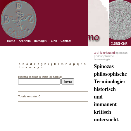
Home
Archivio
Immagini
Link
Contatti
archivio
lessici
/
/spinozas
philosophische
terminologie
a
b
c
d
e
f
g
h
i
j
k
l
m
n
o
p
q
r
s
Spinozas
t
u
v
w
x
y
z
philosophische
Ricerca (parola o inizio di parola)
Terminologie:
historisch
und
Totale entrate: 0
immanent
kritisch
untersucht.