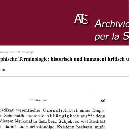
hilosophische terminologie
ophische Terminologie: historisch und immanent kritisch u
ntia