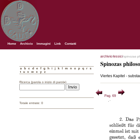
Home
Archivio
Immagini
Link
Contatti
archivio
lessici
/
/spinozas p
Spinozas philos
a
b
c
d
e
f
g
h
i
j
k
l
m
n
o
p
q
r
s
t
u
v
w
x
y
z
Viertes Kapitel - substa
Ricerca (parola o inizio di parola)
Pag. 69
Totale entrate: 0