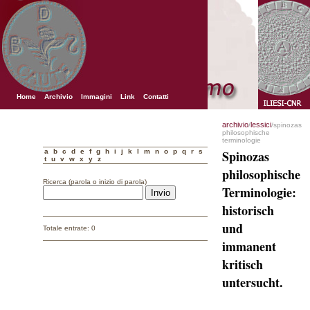
Home
Archivio
Immagini
Link
Contatti
archivio
lessici
/
/spinozas
philosophische
terminologie
a
b
c
d
e
f
g
h
i
j
k
l
m
n
o
p
q
r
s
Spinozas
t
u
v
w
x
y
z
philosophische
Ricerca (parola o inizio di parola)
Terminologie:
historisch
und
Totale entrate: 0
immanent
kritisch
untersucht.