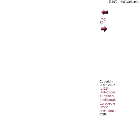
Pag.
69
Copyright
2007-2026
ILIESI,
Istituto per
il Lessico
Intellettuale
Europeo e
Storia
delle Idee
-
CNR.