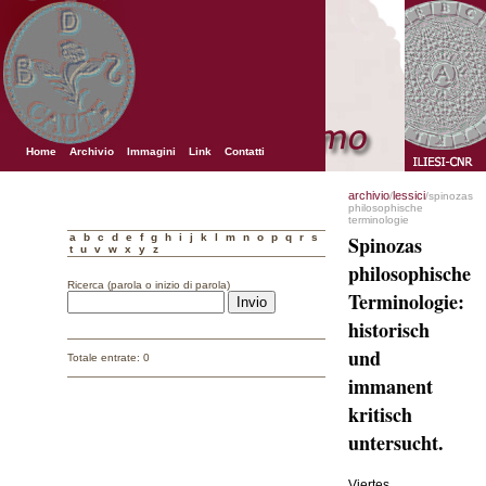
Home
Archivio
Immagini
Link
Contatti
archivio
lessici
/
/spinozas
philosophische
terminologie
a
b
c
d
e
f
g
h
i
j
k
l
m
n
o
p
q
r
s
Spinozas
t
u
v
w
x
y
z
philosophische
Ricerca (parola o inizio di parola)
Terminologie:
historisch
und
Totale entrate: 0
immanent
kritisch
untersucht.
Viertes