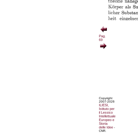
Pag.
69
Copyright
2007-2026
ILIESI,
Istituto per
il Lessico
Intellettuale
Europeo e
Storia
delle Idee
-
CNR.