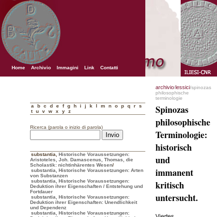
Home
Archivio
Immagini
Link
Contatti
archivio
lessici
/
/spinozas
philosophische
terminologie
a
b
c
d
e
f
g
h
i
j
k
l
m
n
o
p
q
r
s
Spinozas
t
u
v
w
x
y
z
philosophische
Ricerca (parola o inizio di parola)
Terminologie:
historisch
substantia
,
Historische Voraussetzungen:
und
Aristoteles, Joh. Damascenus, Thomas, die
Scholastik: nichtinhärentes Wesen
/
immanent
substantia, Historische Voraussetzungen: Arten
von Substanzen
substantia, Historische Voraussetzungen:
kritisch
Deduktion ihrer Eigenschaften / Entstehung und
Fortdauer
untersucht.
substantia, Historische Voraussetzungen:
Deduktion ihrer Eigenschaften: Unendlichkeit
und Dependenz
substantia, Historische Voraussetzungen:
Viertes