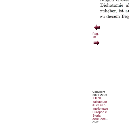
Pag.
70
Copyright
2007-2026
ILIESI,
Istituto per
il Lessico
Intellettuale
Europeo e
Storia
delle Idee
-
CNR.