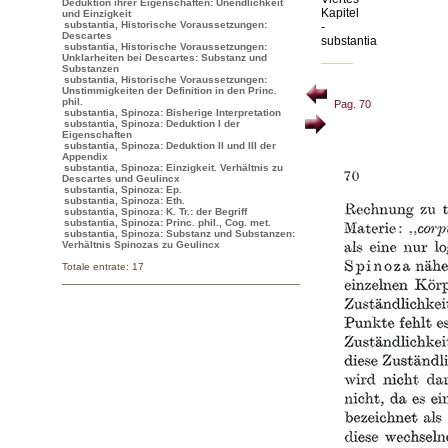
Deduktion ihrer Eigenschaften: Unendlichkeit
Kapitel
und Einzigkeit
substantia, Historische Voraussetzungen:
-
Descartes
substantia
substantia, Historische Voraussetzungen:
Unklarheiten bei Descartes: Substanz und
Substanzen
substantia, Historische Voraussetzungen:
Unstimmigkeiten der Definition in den Princ.
phil.
Pag. 70
substantia, Spinoza: Bisherige Interpretation
substantia, Spinoza: Deduktion I der
Eigenschaften
substantia, Spinoza: Deduktion II und III der
Appendix
substantia, Spinoza: Einzigkeit. Verhältnis zu
Descartes und Geulincx
substantia, Spinoza: Ep.
substantia, Spinoza: Eth.
substantia, Spinoza: K. Tr.: der Begriff
substantia, Spinoza: Princ. phil., Cog. met.
substantia, Spinoza: Substanz und Substanzen:
Verhältnis Spinozas zu Geulincx
Totale entrate: 17