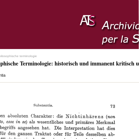
hilosophische terminologie
ophische Terminologie: historisch und immanent kritisch u
ntia