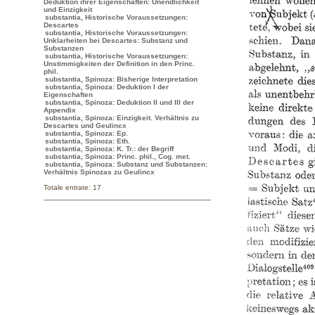
Deduktion ihrer Eigenschaften: Unendlichkeit
und Einzigkeit
substantia, Historische Voraussetzungen:
Descartes
substantia, Historische Voraussetzungen:
Unklarheiten bei Descartes: Substanz und
Substanzen
substantia, Historische Voraussetzungen:
Unstimmigkeiten der Definition in den Princ.
phil.
substantia, Spinoza: Bisherige Interpretation
substantia, Spinoza: Deduktion I der
Eigenschaften
substantia, Spinoza: Deduktion II und III der
Appendix
substantia, Spinoza: Einzigkeit. Verhältnis zu
Descartes und Geulincx
substantia, Spinoza: Ep.
substantia, Spinoza: Eth.
substantia, Spinoza: K. Tr.: der Begriff
substantia, Spinoza: Princ. phil., Cog. met.
substantia, Spinoza: Substanz und Substanzen:
Verhältnis Spinozas zu Geulincx
Totale entrate: 17