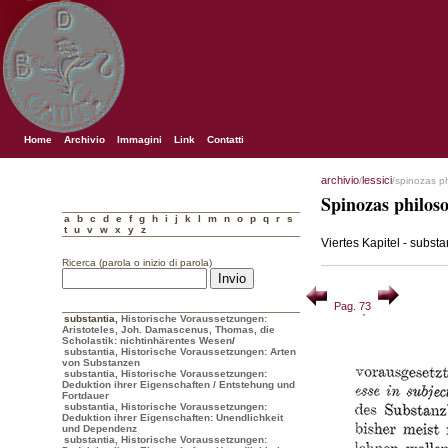
Home
Archivio
Immagini
Link
Contatti
archivio
lessici
/
/spinozas p
Spinozas philos
a
b
c
d
e
f
g
h
i
j
k
l
m
n
o
p
q
r
s
t
u
v
w
x
y
z
Viertes Kapitel - substa
Ricerca (parola o inizio di parola)
Pag. 73
substantia
,
Historische Voraussetzungen:
Aristoteles, Joh. Damascenus, Thomas, die
Scholastik: nichtinhärentes Wesen
/
substantia, Historische Voraussetzungen: Arten
von Substanzen
substantia, Historische Voraussetzungen:
Deduktion ihrer Eigenschaften / Entstehung und
Fortdauer
substantia, Historische Voraussetzungen:
Deduktion ihrer Eigenschaften: Unendlichkeit
und Dependenz
substantia, Historische Voraussetzungen: