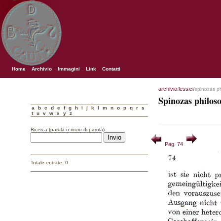
Home
Archivio
Immagini
Link
Contatti
archivio
lessici
/
/spinozas p
Spinozas philos
a
b
c
d
e
f
g
h
i
j
k
l
m
n
o
p
q
r
s
t
u
v
w
x
y
z
Ricerca (parola o inizio di parola)
Pag. 74
Totale entrate: 0