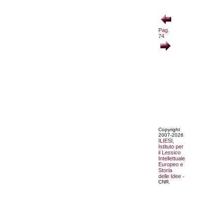
Pag.
74
Copyright
2007-2026
ILIESI,
Istituto per
il Lessico
Intellettuale
Europeo e
Storia
delle Idee
-
CNR.