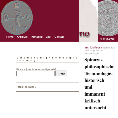
Home
Archivio
Immagini
Link
Contatti
archivio
lessici
/
/spinozas
philosophische
terminologie
a
b
c
d
e
f
g
h
i
j
k
l
m
n
o
p
q
r
s
Spinozas
t
u
v
w
x
y
z
philosophische
Ricerca (parola o inizio di parola)
Terminologie:
historisch
und
Totale entrate: 0
immanent
kritisch
untersucht.