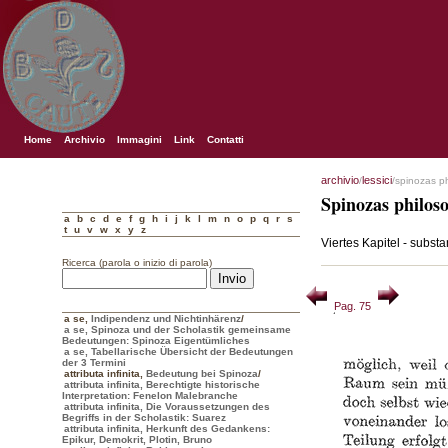
Home
Archivio
Immagini
Link
Contatti
archivio
lessici
/
/spinozas p
Spinozas philos
a
b
c
d
e
f
g
h
i
j
k
l
m
n
o
p
q
r
s
t
u
v
w
x
y
z
Viertes Kapitel - substa
Ricerca (parola o inizio di parola)
Pag. 75
a se
,
Indipendenz und Nichtinhärenz
/
a se, Spinoza und der Scholastik gemeinsame
Bedeutungen: Spinoza Eigentümliches
a se, Tabellarische Übersicht der Bedeutungen
der 3 Termini
attributa infinita
,
Bedeutung bei Spinoza
/
attributa infinita, Berechtigte historische
Interpretation: Fenelon Malebranche
attributa infinita, Die Voraussetzungen des
Begriffs in der Scholastik: Suarez
attributa infinita, Herkunft des Gedankens:
Epikur, Demokrit, Plotin, Bruno