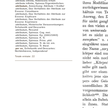
attributa infinita, Robinsons Irrtum
attributa infinita, Spinoza Eigentümliches
attributum
,
Anmerkung: Attribute = Kräfte
/
attributum, Das Verhältnis der Attribute zur
Essenz: Constituere
attributum, Das Verhältnis der Attribute zur
Essenz: Explicare
attributum, Das Verhältnis der Attribute zur
Essenz: Exprimere
attributum, Historische Voraussetzungen:
Scholastik und Descartes
attributum, Resumé
attributum, Spinoza: Cog. met.
attributum, Spinoza: Ep. (1661/1663)
attributum, Spinoza: K. Tr.
attributum, Spinoza: Princ. phil.
attributum, Spinoza: Tr. de int. em.
attributum, Spinoza: Tr. theol.
per se
,
Scholastik und Descartes:
Nichtinhärenz, Indipendenz
/
Totale entrate: 22