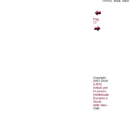
Pag.
77
Copyright
2007-2026
ILIESI,
Istituto per
il Lessico
Intellettuale
Europeo e
Storia
delle Idee
-
CNR.