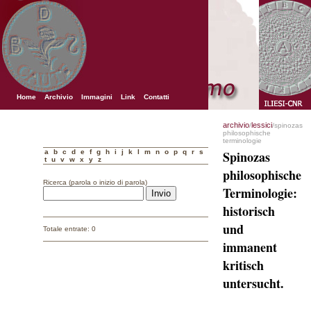
Home
Archivio
Immagini
Link
Contatti
archivio
lessici
/
/spinozas
philosophische
terminologie
a
b
c
d
e
f
g
h
i
j
k
l
m
n
o
p
q
r
s
Spinozas
t
u
v
w
x
y
z
philosophische
Ricerca (parola o inizio di parola)
Terminologie:
historisch
und
Totale entrate: 0
immanent
kritisch
untersucht.