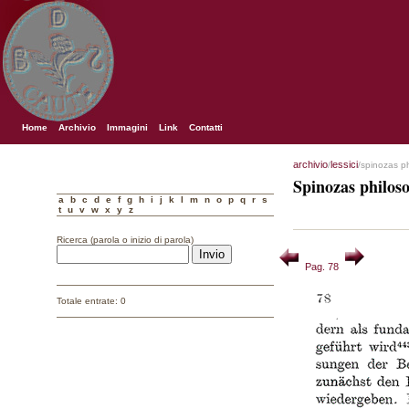
Home
Archivio
Immagini
Link
Contatti
archivio
lessici
/
/spinozas p
Spinozas philos
a
b
c
d
e
f
g
h
i
j
k
l
m
n
o
p
q
r
s
t
u
v
w
x
y
z
Ricerca (parola o inizio di parola)
Pag. 78
Totale entrate: 0