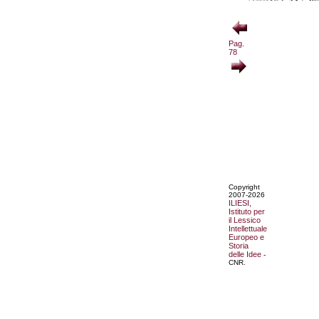
Pag.
78
Copyright
2007-2026
ILIESI,
Istituto per
il Lessico
Intellettuale
Europeo e
Storia
delle Idee
-
CNR.