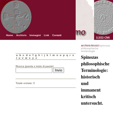
Home
Archivio
Immagini
Link
Contatti
archivio
lessici
/
/spinozas
philosophische
terminologie
a
b
c
d
e
f
g
h
i
j
k
l
m
n
o
p
q
r
s
Spinozas
t
u
v
w
x
y
z
philosophische
Ricerca (parola o inizio di parola)
Terminologie:
historisch
und
Totale entrate: 0
immanent
kritisch
untersucht.