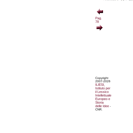
Pag.
78
Copyright
2007-2026
ILIESI,
Istituto per
il Lessico
Intellettuale
Europeo e
Storia
delle Idee
-
CNR.