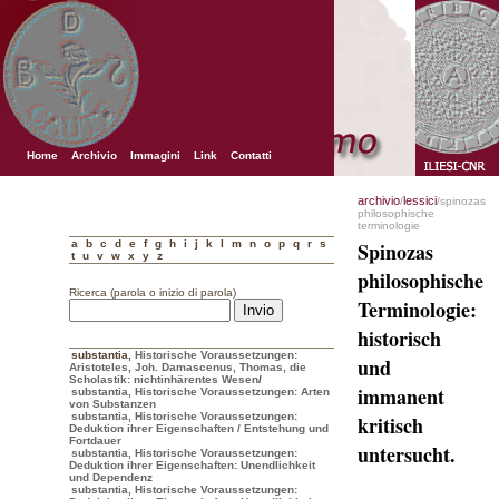
Home
Archivio
Immagini
Link
Contatti
archivio
lessici
/
/spinozas
philosophische
terminologie
a
b
c
d
e
f
g
h
i
j
k
l
m
n
o
p
q
r
s
Spinozas
t
u
v
w
x
y
z
philosophische
Ricerca (parola o inizio di parola)
Terminologie:
historisch
substantia
,
Historische Voraussetzungen:
und
Aristoteles, Joh. Damascenus, Thomas, die
Scholastik: nichtinhärentes Wesen
/
immanent
substantia, Historische Voraussetzungen: Arten
von Substanzen
substantia, Historische Voraussetzungen:
kritisch
Deduktion ihrer Eigenschaften / Entstehung und
Fortdauer
untersucht.
substantia, Historische Voraussetzungen:
Deduktion ihrer Eigenschaften: Unendlichkeit
und Dependenz
substantia, Historische Voraussetzungen: