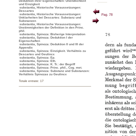
Deduktion ihrer Eigenschaften: Unendlichkeit
und Einzigkeit
substantia, Historische Voraussetzungen:
Descartes
substantia, Historische Voraussetzungen:
Pag. 78
Unklarheiten bei Descartes: Substanz und
Substanzen
substantia, Historische Voraussetzungen:
Unstimmigkeiten der Definition in den Princ.
phil.
substantia, Spinoza: Bisherige Interpretation
substantia, Spinoza: Deduktion I der
Eigenschaften
substantia, Spinoza: Deduktion II und III der
Appendix
substantia, Spinoza: Einzigkeit. Verhältnis zu
Descartes und Geulincx
substantia, Spinoza: Ep.
substantia, Spinoza: Eth.
substantia, Spinoza: K. Tr.: der Begriff
substantia, Spinoza: Princ. phil., Cog. met.
substantia, Spinoza: Substanz und Substanzen:
Verhältnis Spinozas zu Geulincx
Totale entrate: 17