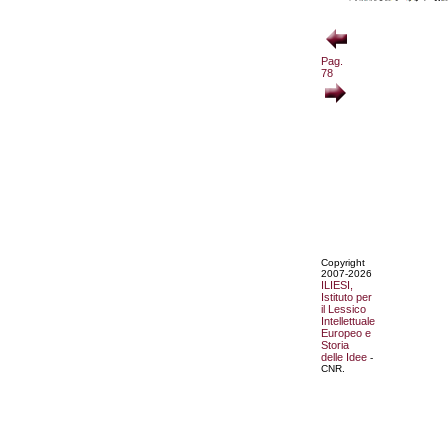
Pag.
78
Copyright
2007-2026
ILIESI,
Istituto per
il Lessico
Intellettuale
Europeo e
Storia
delle Idee
-
CNR.