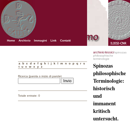
Home
Archivio
Immagini
Link
Contatti
archivio
lessici
/
/spinozas
philosophische
terminologie
a
b
c
d
e
f
g
h
i
j
k
l
m
n
o
p
q
r
s
Spinozas
t
u
v
w
x
y
z
philosophische
Ricerca (parola o inizio di parola)
Terminologie:
historisch
und
Totale entrate: 0
immanent
kritisch
untersucht.